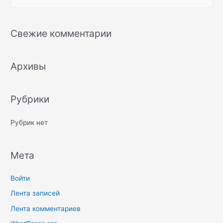
e
a
r
Свежие комментарии
c
h
Архивы
f
o
r
Рубрики
:
Рубрик нет
Мета
Войти
Лента записей
Лента комментариев