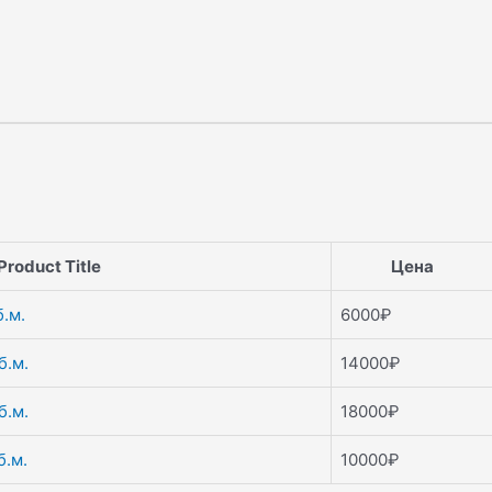
Product Title
Цена
.м.
6000
₽
б.м.
14000
₽
б.м.
18000
₽
б.м.
10000
₽