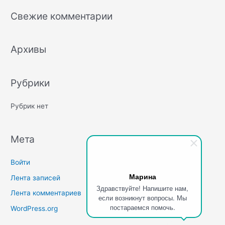
r
Свежие комментарии
c
h
Архивы
f
o
r
Рубрики
:
Рубрик нет
Мета
Войти
Марина
Лента записей
Здравствуйте! Напишите нам,
Лента комментариев
если возникнут вопросы. Мы
постараемся помочь.
WordPress.org